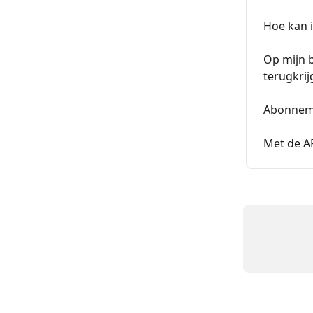
Hoe kan i
Op mijn b
terugkrij
Abonneme
Met de AP