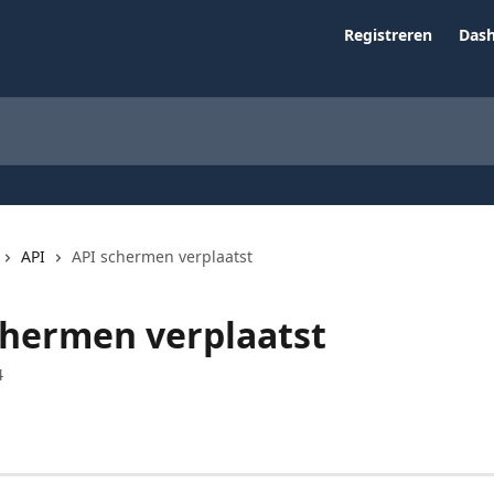
Registreren
Das
API
API schermen verplaatst
chermen verplaatst
4