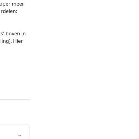
koper meer 
rdelen: 
s' boven in 
ing). Hier 